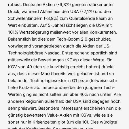
robust. Deutsche Aktien (-9,3%) gerieten stärker unter
Druck, während Aktien aus den USA (-2,1%) und den
Schwellenländern (-3,9%) zum Quartalsende kaum an
Wert einbüßten. Auf 5-Jahressicht liegen die USA mit
101% Wertsteigerung meilenweit vor allen Konkurrenten.
Bekanntlich ist dies dem Tech-Boom 2.0 geschuldet,
vorwiegend vorangetrieben durch die Aktien der US-
Technologiebörse Nasdaq. Entsprechend sportlich sind
mittlerweile die Bewertungen (KGVs) dieser Werte. Ein
KGV von 40 (den sie kurzfristig erreicht hatten) drückt
aus, dass dieser Markt bereits weit gelaufen ist und so
bekam der Technologiesektor in Q1 erste (teilweise sehr
tiefe) Kratzer ab. Insbesondere bei den jüngeren Tech-
Werten ging es nicht selten um über 40% nach unten. Alle
anderen Regionen außerhalb der USA sind dagegen noch
sehr preiswert. Besonders interessant erscheinen nun die
günstig bewerteten Value-Aktien mit KGVs, wie es sie
sonst nur in Krisenzeiten gibt (um die 10). Dies würdigte
auch der Kapitalmarkt. So waren Value- und